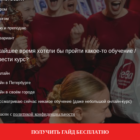
ором
огом
ю и преподаю
вариант
айшее время хотели бы пройти какое-то обучение /
ести курс?
нлайн
н в Петербурге
н в своём городе
ссматриваю сейчас никакое обучение (даже небольшой онлайн-курс)
ласен с
политикой конфиденциальности
ПОЛУЧИТЬ ГАЙД БЕСПЛАТНО