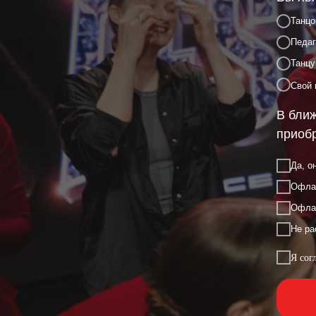
Танц
Педаг
Танцу
Свой 
В ближ
приобр
Да, о
Офлай
Офлай
Не ра
Я сог