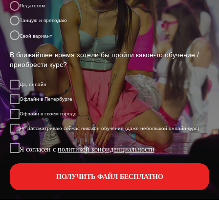
Педагогом
Танцую и преподаю
Свой вариант
В ближайшее время хотели бы пройти какое-то обучение /
приобрести курс?
Да, онлайн
Офлайн в Петербурге
Офлайн в своём городе
Не рассматриваю сейчас никакое обучение (даже небольшой онлайн-курс)
Я согласен с
политикой конфиденциальности
ПОЛУЧИТЬ ФАЙЛ БЕСПЛАТНО