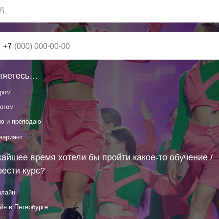
+7
ляетесь…
ором
огом
ю и преподаю
вариант
айшее время хотели бы пройти какое-то обучение /
ести курс?
нлайн
н в Петербурге