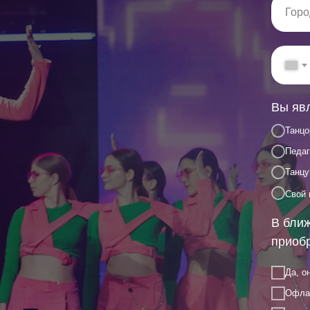
Вы яв
Танц
Педаг
Танцу
Свой 
В ближ
приобр
Да, о
Офлай