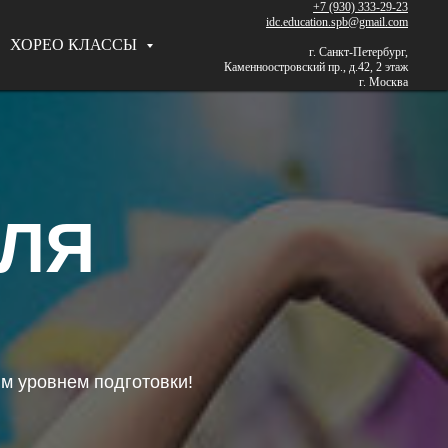
+7 (930) 333-29-23
idc.education.spb@gmail.com
ХОРЕО КЛАССЫ
г. Санкт-Петербург,
Каменноостровский пр., д.42, 2 этаж
г. Москва
ЛЯ
м уровнем подготовки!